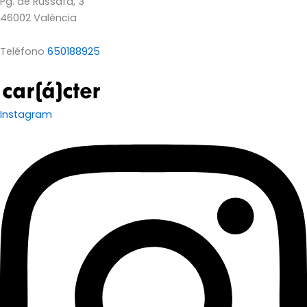
Pg. de Russafa, 3
46002 València
Teléfono
650188925
Instagram